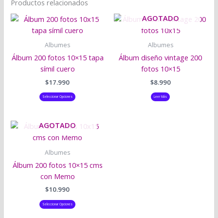
Productos relacionados
AGOTADO
Este
producto
tiene
Albumes
Albumes
múltiples
Álbum 200 fotos 10×15 tapa
Álbum diseño vintage 200
variantes.
símil cuero
fotos 10×15
Las
$
17.990
$
8.990
opciones
se
Seleccionar Opciones
Leer Más
pueden
elegir
AGOTADO
Este
en
producto
la
tiene
página
Albumes
múltiples
de
Álbum 200 fotos 10×15 cms
variantes.
producto
con Memo
Las
$
10.990
opciones
se
Seleccionar Opciones
pueden