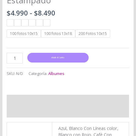
Estampado
$
4.990
-
$
8.490
100 fotos 10x15
100 fotos 13x18
200 Fotos 10x15
Añadir Al Carrito
SKU:
N/D
Categoría:
Albumes
Información adicional
Valoraciones (0)
Azul, Blanco Con Líneas color,
Blanco con Rojo, Café Con