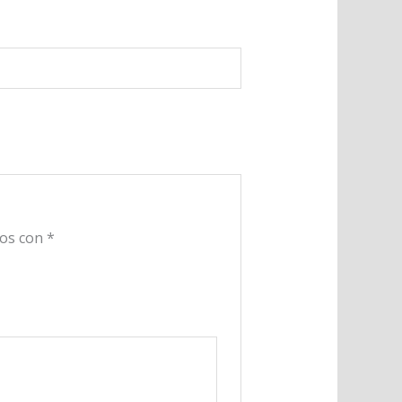
dos con
*