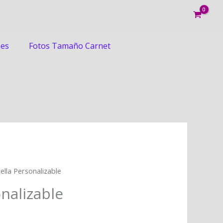
nes
Fotos Tamaño Carnet
ella Personalizable
nalizable