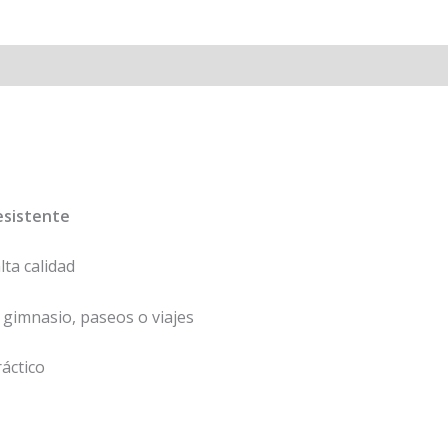
l
Valoraciones (0)
resistente
ta calidad
, gimnasio, paseos o viajes
áctico