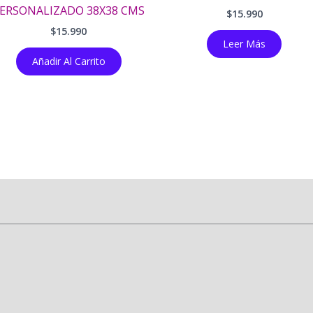
s.
ERSONALIZADO 38X38 CMS
$
15.990
$
15.990
s
Leer Más
Añadir Al Carrito
o