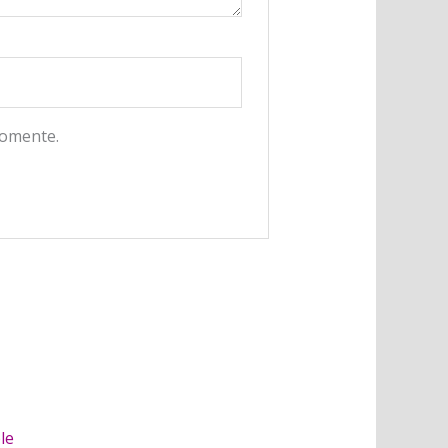
comente.
le