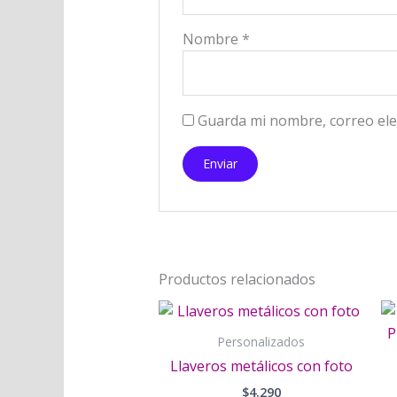
Nombre
*
Guarda mi nombre, correo ele
Productos relacionados
Este
product
Personalizados
tiene
Llaveros metálicos con foto
múltiple
$
4.290