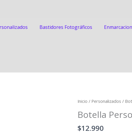
rsonalizados
Bastidores Fotográficos
Enmarcacio
Botella
Inicio
/
Personalizados
/ Bot
Personalizable
Botella Perso
cantidad
$
12.990