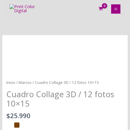
Ir
al
contenido
Cuadro
Collage
3D
/
12
fotos
10x15
Inicio
/
Marcos
/ Cuadro Collage 3D / 12 fotos 10×15
cantidad
Cuadro Collage 3D / 12 fotos
10×15
$
25.990