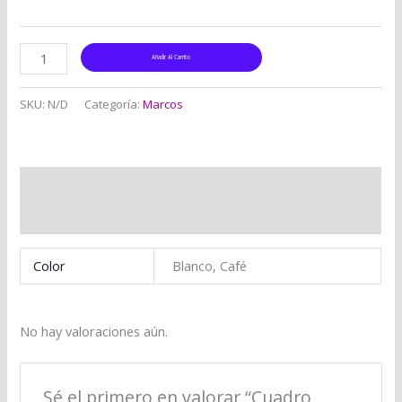
Añadir Al Carrito
SKU:
N/D
Categoría:
Marcos
Información adicional
Valoraciones (0)
Color
Blanco, Café
No hay valoraciones aún.
Sé el primero en valorar “Cuadro