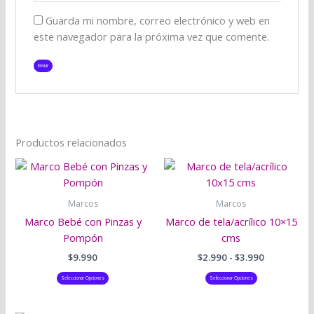
Guarda mi nombre, correo electrónico y web en
este navegador para la próxima vez que comente.
Productos relacionados
Rango
Este
Este
de
producto
producto
precios:
tiene
tiene
desde
Marcos
Marcos
$2.990
múltiples
múltiples
Marco Bebé con Pinzas y
Marco de tela/acrílico 10×15
hasta
variantes.
variantes.
$3.990
Pompón
cms
Las
Las
$
9.990
$
2.990
-
$
3.990
opciones
opciones
se
se
Seleccionar Opciones
Seleccionar Opciones
pueden
pueden
elegir
elegir