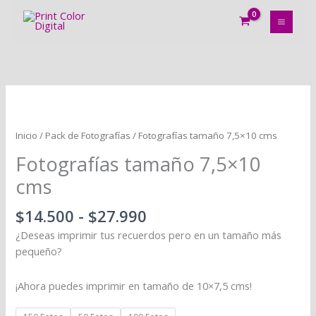
Ir
al
contenido
Rango
Fotografías
de
tamaño
precios:
7,5x10
Inicio
/
Pack de Fotografías
/ Fotografías tamaño 7,5×10 cms
desde
cms
Fotografías tamaño 7,5×10
$14.500
cantidad
hasta
cms
$27.990
$
14.500
-
$
27.990
¿Deseas imprimir tus recuerdos pero en un tamaño más
pequeño?
¡Ahora puedes imprimir en tamaño de 10×7,5 cms!