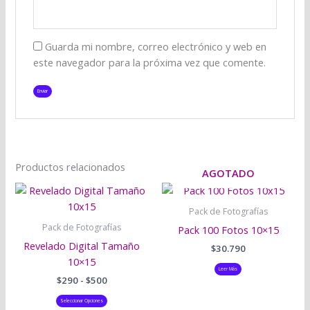
Guarda mi nombre, correo electrónico y web en
este navegador para la próxima vez que comente.
Productos relacionados
AGOTADO
Rango
Este
de
producto
precios:
Pack de Fotografías
tiene
desde
Pack de Fotografías
Pack 100 Fotos 10×15
$290
múltiples
Revelado Digital Tamaño
hasta
$
30.790
variantes.
$500
10×15
Las
Leer Más
$
290
-
$
500
opciones
se
Seleccionar Opciones