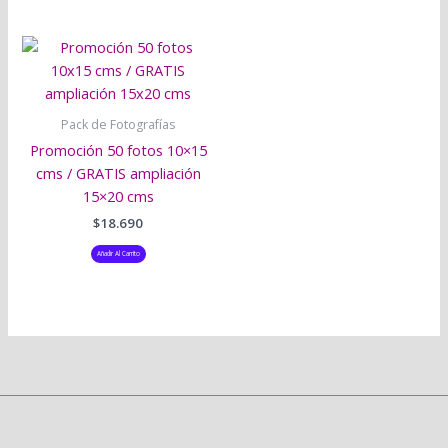
pueden
elegir
en
la
página
de
Pack de Fotografías
producto
Promoción 50 fotos 10×15
cms / GRATIS ampliación
15×20 cms
$
18.690
Añadir Al Carrito