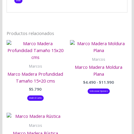
Productos relacionados
Rango
Este
de
producto
precios:
tiene
desde
Marcos
$4.490
múltiples
Marcos
Marco Madera Moldura
hasta
variantes.
$11.990
Marco Madera Profundidad
Plana
Las
Tamaño 15×20 cms
$
4.490
-
$
11.990
opciones
$
5.790
se
Seleccionar Opciones
pueden
Añadir Al Carrito
elegir
en
Rango
Este
la
de
producto
precios:
página
Marcos
tiene
desde
de
Marco Madera Rústica