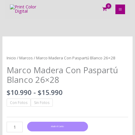
Ir
al
contenido
Rango
Marco
de
Madera
precios:
Con
Inicio
/
Marcos
/ Marco Madera Con Paspartú Blanco 26×28
desde
Paspartú
Marco Madera Con Paspartú
$10.990
Blanco
hasta
26x28
Blanco 26×28
$15.990
cantidad
$
10.990
-
$
15.990
Con Fotos
Sin Fotos
Añadir Al Carrito