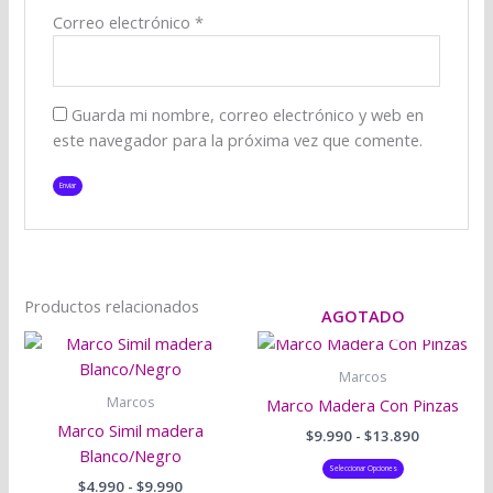
Correo electrónico
*
Guarda mi nombre, correo electrónico y web en
este navegador para la próxima vez que comente.
Productos relacionados
AGOTADO
Rango
Rango
Este
Este
de
de
producto
producto
precios:
precios:
Marcos
tiene
tiene
desde
desde
Marcos
Marco Madera Con Pinzas
$4.990
$9.990
múltiples
múltiples
Marco Simil madera
hasta
hasta
$
9.990
-
$
13.890
variantes.
variantes.
$9.990
$13.890
Blanco/Negro
Las
Las
Seleccionar Opciones
$
4.990
-
$
9.990