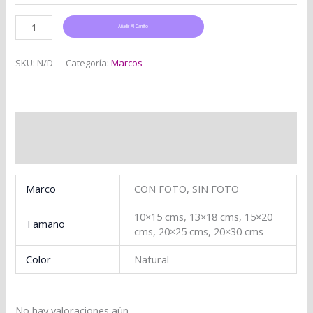
Añadir Al Carrito
SKU:
N/D
Categoría:
Marcos
Información adicional
Valoraciones (0)
Marco
CON FOTO, SIN FOTO
10×15 cms, 13×18 cms, 15×20
Tamaño
cms, 20×25 cms, 20×30 cms
Color
Natural
No hay valoraciones aún.